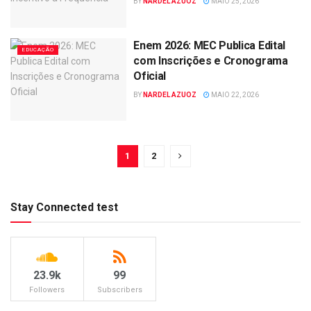
BY
NARDEL AZUOZ
MAIO 25, 2026
Enem 2026: MEC Publica Edital
EDUCAÇÃO
com Inscrições e Cronograma
Oficial
BY
NARDEL AZUOZ
MAIO 22, 2026
1
2
Stay Connected test
23.9k
99
Followers
Subscribers