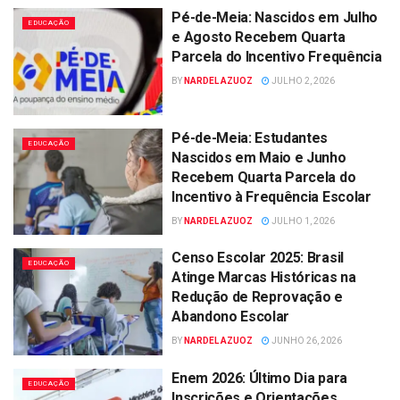
Pé-de-Meia: Nascidos em Julho
EDUCAÇÃO
e Agosto Recebem Quarta
Parcela do Incentivo Frequência
BY
NARDEL AZUOZ
JULHO 2, 2026
Pé-de-Meia: Estudantes
EDUCAÇÃO
Nascidos em Maio e Junho
Recebem Quarta Parcela do
Incentivo à Frequência Escolar
BY
NARDEL AZUOZ
JULHO 1, 2026
Censo Escolar 2025: Brasil
EDUCAÇÃO
Atinge Marcas Históricas na
Redução de Reprovação e
Abandono Escolar
BY
NARDEL AZUOZ
JUNHO 26, 2026
Enem 2026: Último Dia para
EDUCAÇÃO
Inscrições e Orientações