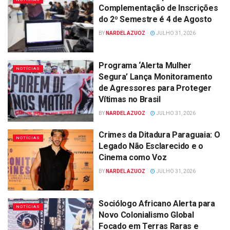
Complementação de Inscrições
do 2º Semestre é 4 de Agosto
BY
NARDEL AZUOZ
JULHO 31, 2026
Programa ‘Alerta Mulher
NOTÍCIAS
Segura’ Lança Monitoramento
de Agressores para Proteger
Vítimas no Brasil
BY
NARDEL AZUOZ
JULHO 31, 2026
Crimes da Ditadura Paraguaia: O
NOTÍCIAS
Legado Não Esclarecido e o
Cinema como Voz
BY
NARDEL AZUOZ
JULHO 31, 2026
Sociólogo Africano Alerta para
NOTÍCIAS
Novo Colonialismo Global
Focado em Terras Raras e