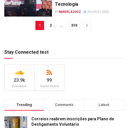
Tecnologia
BY
NARDEL AZUOZ
JULHO 31, 2026
1
2
…
310
Stay Connected test
23.9k
99
Followers
Subscribers
Trending
Comments
Latest
Correios reabrem inscrições para Plano de
Desligamento Voluntário