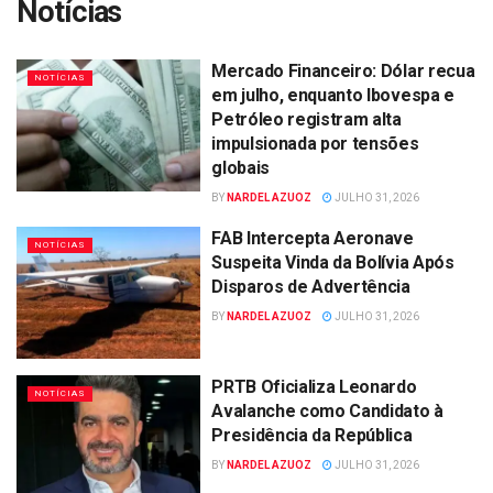
Notícias
Mercado Financeiro: Dólar recua
NOTÍCIAS
em julho, enquanto Ibovespa e
Petróleo registram alta
impulsionada por tensões
globais
BY
NARDEL AZUOZ
JULHO 31, 2026
FAB Intercepta Aeronave
NOTÍCIAS
Suspeita Vinda da Bolívia Após
Disparos de Advertência
BY
NARDEL AZUOZ
JULHO 31, 2026
PRTB Oficializa Leonardo
NOTÍCIAS
Avalanche como Candidato à
Presidência da República
BY
NARDEL AZUOZ
JULHO 31, 2026