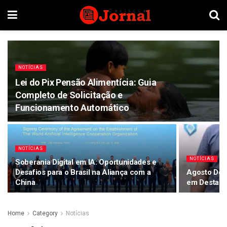
NOTÍCIAS
Lei do Pix Pensão Alimentícia: Guia
Completo de Solicitação e
Funcionamento Automático
NOTÍCIAS
NOTÍCIAS
Soberania Digital em IA: Oportunidades e
Desafios para o Brasil na Aliança com a
Agosto Dou
China
em Destaqu
Home
Category
Notícias