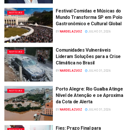
Festival Comidas e Músicas do
NOTÍCIAS
Mundo Transforma SP em Polo
Gastronômico e Cultural Global
BY
NARDEL AZUOZ
JULHO 31, 2026
Comunidades Vulneráveis
NOTÍCIAS
Lideram Soluções para a Crise
Climática no Brasil
BY
NARDEL AZUOZ
JULHO 31, 2026
Porto Alegre: Rio Guaíba Atinge
NOTÍCIAS
Nível de Atenção e se Aproxima
da Cota de Alerta
BY
NARDEL AZUOZ
JULHO 31, 2026
Fies: Prazo Final para
NOTÍCIAS