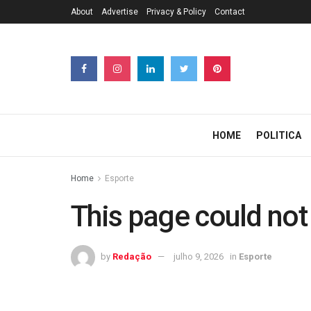
About
Advertise
Privacy & Policy
Contact
HOME
POLITICA
Home
Esporte
This page could not
by
Redação
julho 9, 2026
in
Esporte