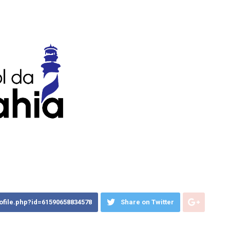
ofile.php?id=61590658834578
Share on Twitter