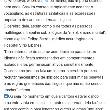
Whenever, wherever,
ou melhor, não importa quando
nem onde, Shakira consegue rapidamente acessar o
vocabulário, as estruturas sintáticas e as expressões
populares de cada uma dessas línguas.
O cérebro dela, assim como o de todas as pessoas
multilíngues, trabalha sob a lógica de “malabarismo mental”,
como explica Felipe Barros, médico neurologista do
Hospital Sírio Libanês.
“Diferentemente do que se acreditava no passado, os
idiomas não ficam armazenados em compartimentos
isolados; eles permanecem ativos simultaneamente.
Quando uma pessoa fala um idioma, o cérebro precisa
recrutar mecanismos de inibição para suprimir as palavras
e as regras gramaticais das línguas que não estão sendo
usadas”, afirma.
Ou seja: no momento em que a cantora estiver dando
uma entrevista em italiano, o sistema nervoso dela fará um
esforço contínuo para ignorar os outros idiomas “intrusos”,