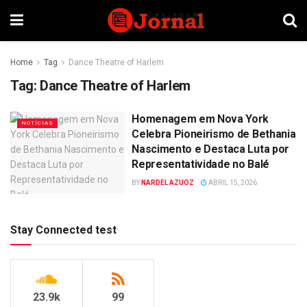
Home
Tag
Dance Theatre of Harlem
Tag:
Dance Theatre of Harlem
Homenagem em Nova York
NOTÍCIAS
Celebra Pioneirismo de Bethania
Nascimento e Destaca Luta por
Representatividade no Balé
BY
NARDEL AZUOZ
ABRIL 15, 2026
Stay Connected test
23.9k
99