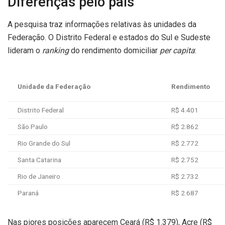
Diferenças pelo país
A pesquisa traz informações relativas às unidades da
Federação. O Distrito Federal e estados do Sul e Sudeste
lideram o
ranking
do rendimento domiciliar
per capita
:
Unidade da Federação
Rendimento
Distrito Federal
R$ 4.401
São Paulo
R$ 2.862
Rio Grande do Sul
R$ 2.772
Santa Catarina
R$ 2.752
Rio de Janeiro
R$ 2.732
Paraná
R$ 2.687
Nas piores posições aparecem Ceará (R$ 1.379), Acre (R$