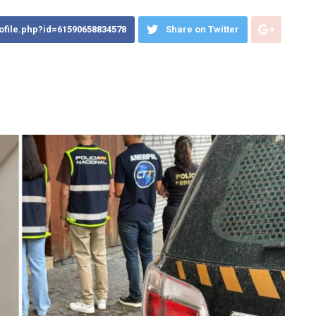
ofile.php?id=61590658834578
Share on Twitter