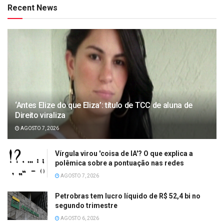
Recent News
‘Antes Elize do que Eliza’: título de TCC de aluna de
Direito viraliza
AGOSTO 7, 2026
Vírgula virou 'coisa de IA'? O que explica a
polêmica sobre a pontuação nas redes
AGOSTO 7, 2026
Petrobras tem lucro líquido de R$ 52,4 bi no
segundo trimestre
AGOSTO 6, 2026