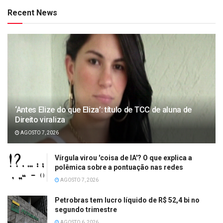
Recent News
‘Antes Elize do que Eliza’: título de TCC de aluna de
Direito viraliza
AGOSTO 7, 2026
Vírgula virou 'coisa de IA'? O que explica a
polêmica sobre a pontuação nas redes
AGOSTO 7, 2026
Petrobras tem lucro líquido de R$ 52,4 bi no
segundo trimestre
AGOSTO 6, 2026