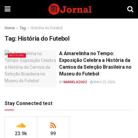
Home
Tag
História do Futebol
Tag:
História do Futebol
A Amarelinha no Tempo:
NOTÍCIAS
Exposição Celebra a História da
Camisa da Seleção Brasileira no
Museu do Futebol
BY
NARDEL AZUOZ
MAIO 22, 2026
Stay Connected test
23.9k
99