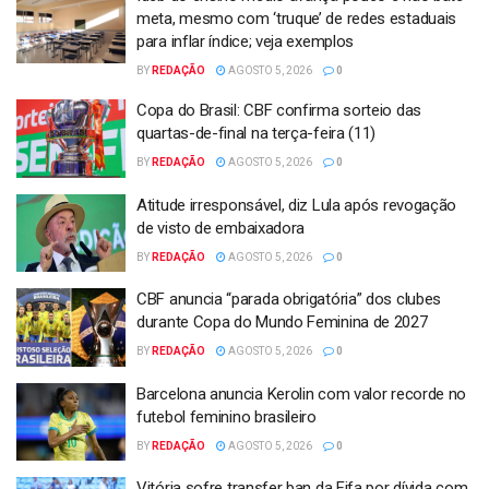
meta, mesmo com ‘truque’ de redes estaduais
para inflar índice; veja exemplos
BY
REDAÇÃO
AGOSTO 5, 2026
0
Copa do Brasil: CBF confirma sorteio das
quartas-de-final na terça-feira (11)
BY
REDAÇÃO
AGOSTO 5, 2026
0
Atitude irresponsável, diz Lula após revogação
de visto de embaixadora
BY
REDAÇÃO
AGOSTO 5, 2026
0
CBF anuncia “parada obrigatória” dos clubes
durante Copa do Mundo Feminina de 2027
BY
REDAÇÃO
AGOSTO 5, 2026
0
Barcelona anuncia Kerolin com valor recorde no
futebol feminino brasileiro
BY
REDAÇÃO
AGOSTO 5, 2026
0
Vitória sofre transfer ban da Fifa por dívida com