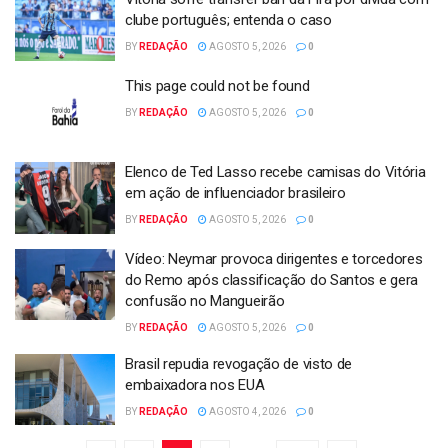
clube português; entenda o caso
BY
REDAÇÃO
AGOSTO 5, 2026
0
This page could not be found
BY
REDAÇÃO
AGOSTO 5, 2026
0
Elenco de Ted Lasso recebe camisas do Vitória
em ação de influenciador brasileiro
BY
REDAÇÃO
AGOSTO 5, 2026
0
Vídeo: Neymar provoca dirigentes e torcedores
do Remo após classificação do Santos e gera
confusão no Mangueirão
BY
REDAÇÃO
AGOSTO 5, 2026
0
Brasil repudia revogação de visto de
embaixadora nos EUA
BY
REDAÇÃO
AGOSTO 4, 2026
0